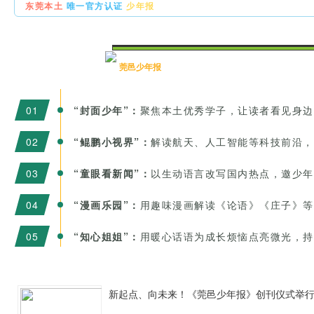
东莞本土
唯一官方认证
少年报
莞邑少年报
0
1
“封面少年”：
聚焦本土优秀学子，让读者看见身边
0
2
“鲲鹏小视界”：
解读航天、人工智能等科技前沿，
0
3
“童眼看新闻”：
以生动语言改写国内热点，邀少年
0
4
“漫画乐园”：
用趣味漫画解读《论语》《庄子》等
0
5
“知心姐姐”：
用暖心话语为成长烦恼点亮微光，持
新起点、向未来！《莞邑少年报》创刊仪式举