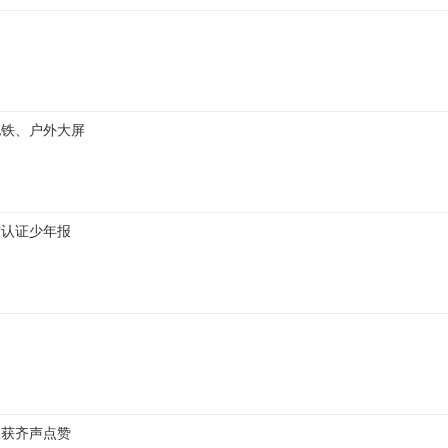
地铁、户外大屏
方认证少年报
收获齐声点赞