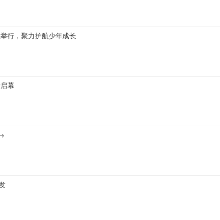
式举行，聚力护航少年成长
情启幕
→
发