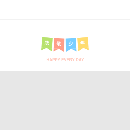
致
年
敬
少
HAPPY EVERY DAY