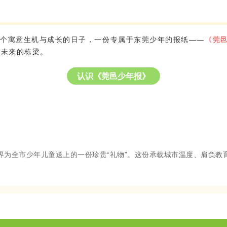
这个寓意生机与成长的日子，一份专属于东莞少年的报纸——
《莞
撑未来的栋梁。
认识《莞邑少年报》
界为全市少年儿童送上的一份珍贵“礼物”。这份承载城市温度、肩负教